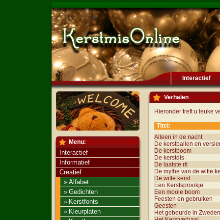
Interactief
Verhalen
Hieronder treft u leuke v
Titel:
Alleen in de nacht
Menu:
De kerstballen en versie
De kerstboom
Interactief
De kerstdis
Informatief
De laatste rit
De mythe van de witte ke
Creatief
De witte kerst
Alfabet
»
Een Kerstsprookje
Gedichten
»
Een mooie boom
Feesten en gebruiken
Kerstfonts
»
Geesten
Kleurplaten
»
Het gebeurde in Zwede
Het Kerstverhaal