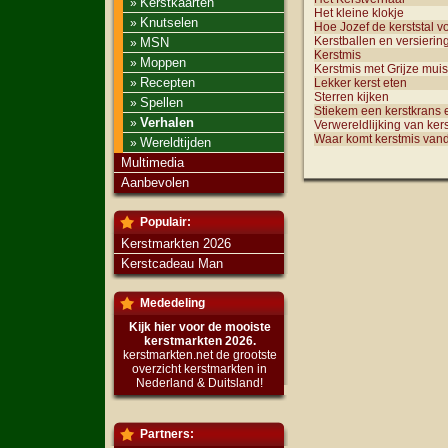
Kerstkaarten
»
Het kleine klokje
Knutselen
»
Hoe Jozef de kerststal v
Kerstballen en versierin
MSN
»
Kerstmis
Moppen
»
Kerstmis met Grijze muis
Recepten
»
Lekker kerst eten
Sterren kijken
Spellen
»
Stiekem een kerstkrans 
Verhalen
»
Verwereldlijking van kers
Waar komt kerstmis van
Wereldtijden
»
Multimedia
Aanbevolen
Populair:
Kerstmarkten 2026
Kerstcadeau Man
Mededeling
Kijk hier voor de mooiste
kerstmarkten 2026.
kerstmarkten.net de grootste
overzicht kerstmarkten in
Nederland & Duitsland!
Partners: